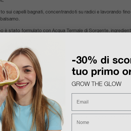
SE
o sui capelli bagnati, concentrandoti su radici e lavorando fin
e balsamo.
o è stato formulato con Acqua Termale di Sorgente, ingrediente 
pelluto sano ed equilibrato.
-30% di sco
prodotto sulle lunghezze e sulle punte. Risciacqua accuratame
uo Vanilla Elixir Pomélo+Co.
tuo primo o
 dall'uso di balsami contenenti siliconi, concedi ai tuoi capelli al
GROW THE GLOW
SSAGGIANTE
 uniformemente sul cuoio capelluto, massaggia delicatamente
erà l’esfoliazione della cute e consentirà la rimozione del prodo