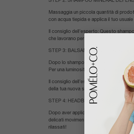
STEP 2: SHAMPOO MINERAL DEFEN
Massaggia un piccola quantità di prodott
con acqua tiepida e applica il tuo usual
Il consiglio dell’esperto: Questo shampo
che lavorano per promuovere un cuoio ca
STEP 3: BALSAMO PEACH PARADISE
Dopo lo shampoo, applica 2-3 pumps di 
Per una luminosità extra, abbina con il t
Il consiglio dell’esperto: Se stai passando
della tua nuova sana hair routine!
STEP 4: HEADBLISS SPAZZOLA MA
Dopo aver applicato shampoo o balsamo
delicati movimenti circolari. Questo aiut
rilassati!