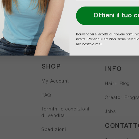
Ottieni il tuo 
Iscrivendosi si accetta di ricevere comun
nostra. Per annullare l'iscrizione, fare c
alle nostre e-mail.
SHOP
INFO
My Account
Hair+ Blog
FAQ
Creator Prog
Termini e condizioni
Jobs
di vendita
CONTATT
Spedizioni