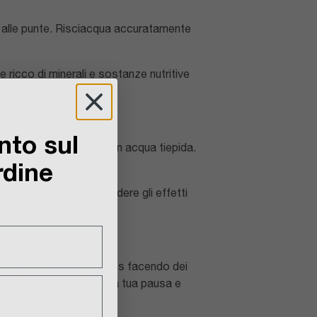
o alle punte. Risciacqua accuratamente
ricco di minerali e sostanze nutritive
nto sul
nte dopo 2-5 minuti con acqua tiepida.
rdine
cuni utilizzi prima di vedere gli effetti
 la testa con HeadBliss facendo dei
tto in eccesso. Goditi la tua pausa e