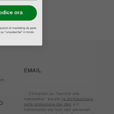
codice ora
icazioni di marketing da parte
lic su "unsubscribe" in fondo
EMAIL
ram
Cliccando su “Iscriviti alla
newsletter” accetti
la dichiarazione
O
sulla protezione dei dati
e il
trattamento dei tuoi dati personali