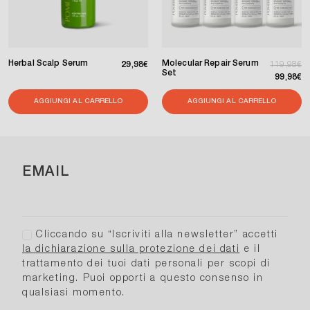
Herbal Scalp Serum
Molecular Repair Serum
Prezzo di listino
Prezzo di 
Prezzo s
29,98€
119,98€
Set
99,98€
AGGIUNGI AL CARRELLO
AGGIUNGI AL CARRELLO
EMAIL
Cliccando su “Iscriviti alla newsletter” accetti
la dichiarazione sulla protezione dei dati
e il
trattamento dei tuoi dati personali per scopi di
marketing. Puoi opporti a questo consenso in
qualsiasi momento.