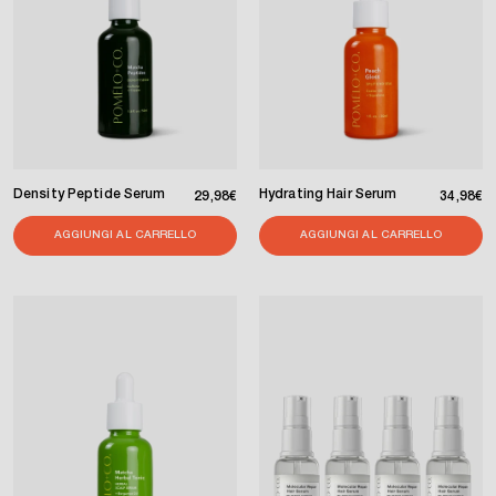
Density Peptide Serum
Hydrating Hair Serum
Prezzo di listino
Pr
29,98€
34,98€
AGGIUNGI AL CARRELLO
AGGIUNGI AL CARRELLO