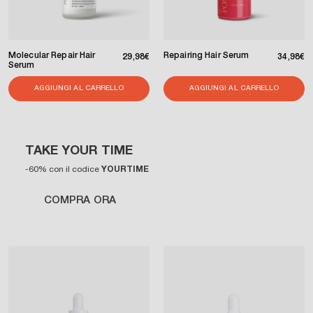
Molecular Repair Hair
Repairing Hair Serum
Prezzo di listino
Pr
29,98€
34,98€
Serum
AGGIUNGI AL CARRELLO
AGGIUNGI AL CARRELLO
TAKE YOUR TIME
-60% con il codice
YOURTIME
COMPRA ORA