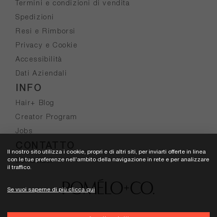
Termini e condizioni di vendita
Spedizioni
Resi e Rimborsi
Privacy e Cookie
Accessibilità
Dati Aziendali
INFO
Hair+ Blog
Creator Program
Jobs
CONTATTO
Il nostro sito utilizza i cookie, propri e di altri siti, per inviarti offerte in linea
con le tue preferenze nell’ambito della navigazione in rete e per analizzare
Contattaci
il traffico.
Se vuoi saperne di più clicca qui