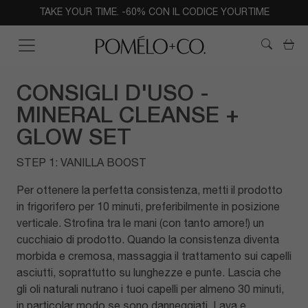
TAKE YOUR TIME. -60% CON IL CODICE YOURTIME
Car
CONSIGLI D'USO -
MINERAL CLEANSE +
GLOW SET
STEP 1: VANILLA BOOST
Per ottenere la perfetta consistenza, metti il prodotto
in frigorifero per 10 minuti, preferibilmente in posizione
verticale. Strofina tra le mani (con tanto amore!) un
cucchiaio di prodotto. Quando la consistenza diventa
morbida e cremosa, massaggia il trattamento sui capelli
asciutti, soprattutto su lunghezze e punte. Lascia che
gli oli naturali nutrano i tuoi capelli per almeno 30 minuti,
in particolar modo se sono danneggiati. Lava e