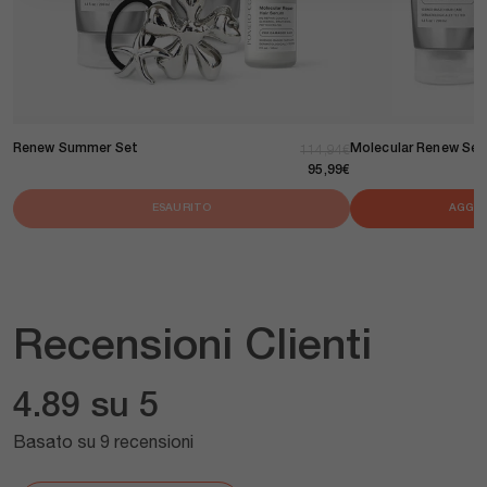
Renew Summer Set
Molecular Renew Set
Prezzo di listino
Prezzo scontato
114,94€
95,99€
ESAURITO
AGGIU
Recensioni Clienti
4.89 su 5
Basato su 9 recensioni