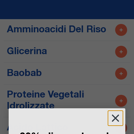
Amminoacidi Del Riso
Glicerina
Baobab
Proteine ​​vegetali
Idrolizzate
Acido Lattico