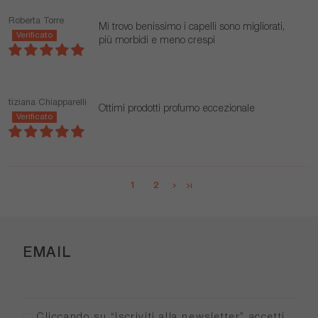
Roberta Torre
Mi trovo benissimo i capelli sono migliorati,
più morbidi e meno crespi
tiziana Chiapparelli
Ottimi prodotti profumo eccezionale
1
2
EMAIL
Cliccando su “Iscriviti alla newsletter” accetti