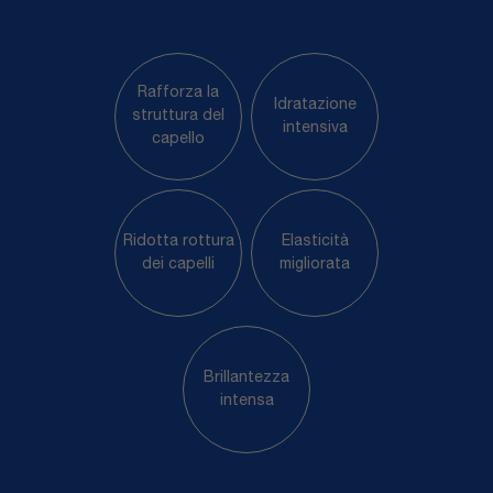
Rafforza la
Idratazione
struttura del
intensiva
capello
Ridotta rottura
Elasticità
dei capelli
migliorata
Brillantezza
intensa