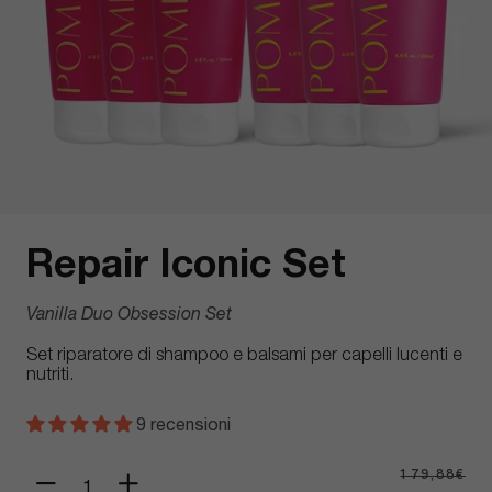
Repair Iconic Set
Vanilla Duo Obsession Set
Set riparatore di shampoo e balsami per capelli lucenti e
nutriti.
9 recensioni
Prezzo di listino
Prezzo scontato
179,88€
Diminuisci quantità per Rep
Aumenta quantità per 