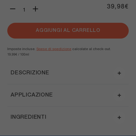
39,98€
P
Diminuisci quantità per C
Aumenta quantità per
AGGIUNGI AL CARRELLO
Imposte incluse.
Spese di spedizione
calcolate al check-out.
19,99€ / 100ml
DESCRIZIONE
APPLICAZIONE
INGREDIENTI