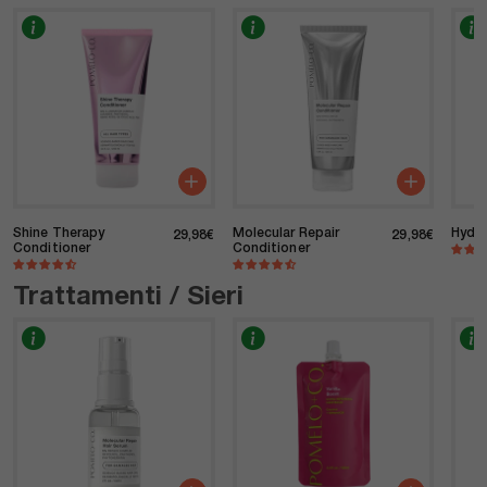
Shine Therapy
Molecular Repair
Hydra
Prezzo di listino
Prezzo d
29,98€
29,98€
Conditioner
Conditioner
Trattamenti / Sieri