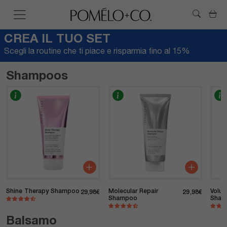
Car
Read
the
CREA IL TUO SET
Privacy
Scegli la routine che ti piace e risparmia fino al
15%
Policy
Shampoos
Shine Therapy Shampoo
Molecular Repair
Volum
Prezzo di listino
Prezzo d
29,98€
29,98€
Shampoo
Sha
Balsamo